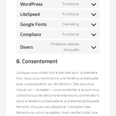
to
WordPress
Functional
Consent
service
to
LiteSpeed
metaslider
Functional
Consent
service
to
Google Fonts
wordpress
Marketing
Consent
service
to
Complianz
litespeed
Functional
Consent
service
to
google-
Finalité en attente
Divers
service
fonts
Consent
d’enquête
complianz
to
8. Consentement
service
divers
Lorsque vous visitez notre site web pour la première
fois, nous vous montrerons une fenêtre contextuelle
avec une explication sur les témoins. Dès que vous
cliquez sur « Accepter », vous consentez à ce que nous
utilisions tous les témoins et extensions comme décrit
dans la fenêtre contextuelle et la présente politiquede
témoins. Vous pouvez désactiver l’utilisation des
témoins via votre navigateur, mais veuillez noter que